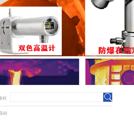
宽量程
晶硅​