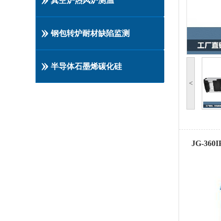
真空炉热风炉测温
钢包转炉耐材缺陷监测
半导体石墨烯碳化硅
<
JG-3