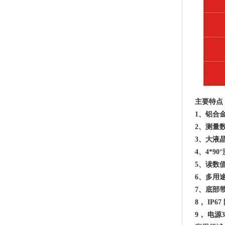
主要特点
1、铝合
2、测量
3、大液
4、4*9
5、读数值：
6、多用
7、底部
8， IP6
9， 电源