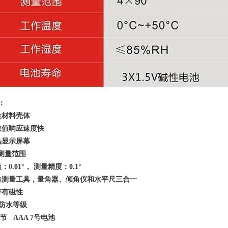
：
金材料壳体
数值响应速度快
晶显示屏幕
0°测量范围
0.01°， 测量精度：0.1°
途测量工具，量角器、倾角仪和水平尺三合一
带有磁性
7 防水等级
3节 AAA 7号电池