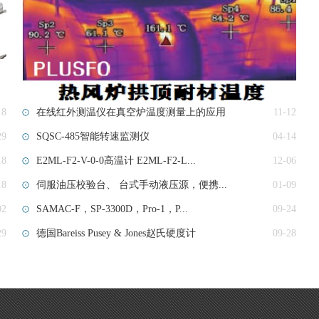
18
在线红外测温仪在真空炉温度测量上的应用
11-12
29
SQSC-485智能转速监测仪
04-14
18
E2ML-F2-V-0-0高温计 E2ML-F2-L...
12-06
18
伺服油压校验台、 台式手动液压源，便携...
01-09
02
SAMAC-F，SP-3300D，Pro-1，P...
09-24
29
德国Bareiss Pusey & Jones赵氏硬度计
09-28