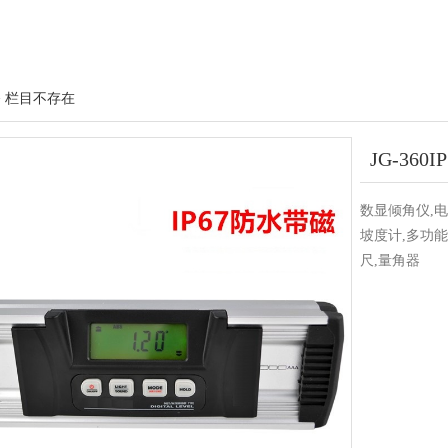
> 栏目不存在
JG-36
数显倾角仪,电
坡度计,多功能
尺,量角器