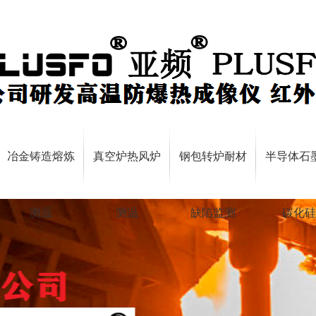
冶金铸造熔炼
真空炉热风炉
钢包转炉耐材
半导体石
测温
测温
缺陷监测
碳化硅