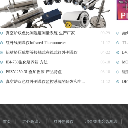
真空炉双色比测温度测量系统 生产厂家
09-29
如
红外线测温仪Infrared Thermometer
11-17
TI
铝材挤压成型等接触式在线式红外测温仪
04-22
B
IBI-750生化培养箱 方法
03-18
MO
PSZY-250-3L叠加摇床 产品特点
03-18
锻造
真空炉双色红外测温仪监控系统的研发和生...
11-12
D
首页
红外高温计
红外热像仪
冶金铸造熔炼测温