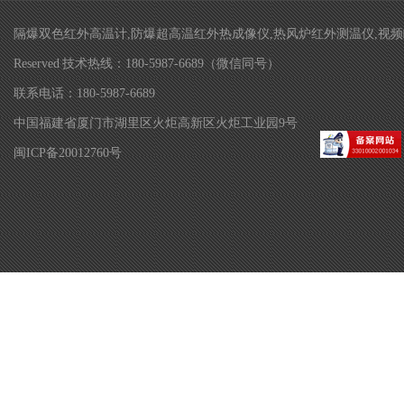
隔爆双色红外高温计,防爆超高温红外热成像仪,热风炉红外测温仪,视频瞄准双色
Reserved 技术热线：180-5987-6689（微信同号）
联系电话：180-5987-6689
中国福建省厦门市湖里区火炬高新区火炬工业园9号
闽ICP备20012760号