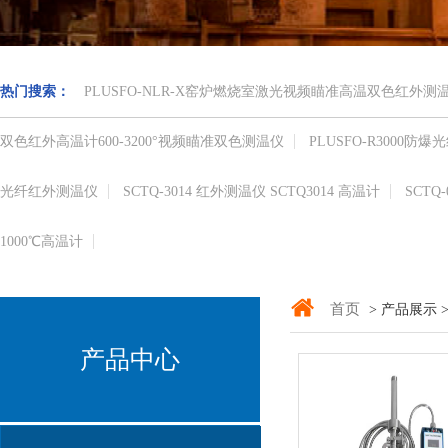
热门搜索：
PLUSFO-NLR-X窑炉燃烧室激光视频瞄准高温双色红外
双色红外高温计​600-3200°视频瞄准​双色测温仪
PLUSFO-R3000
光纤红外测温仪
SCTQ-3014 红外测温仪 SCTQ3014 高温计
SCTQ
1000℃​高温计
首页
> 产品展示 
产品中心