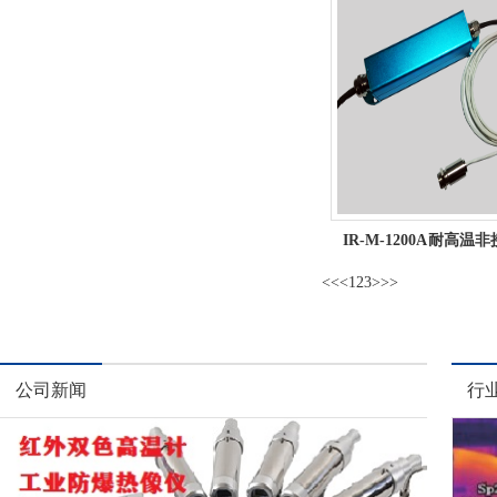
<<
<
1
2
3
>
>>
公司新闻
行