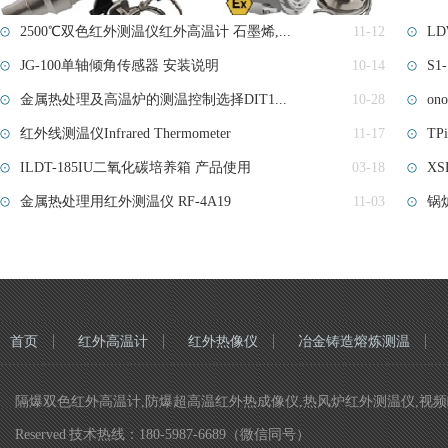
2500℃双色红外测温仪红外高温计 石墨烯,...
11-12
LD
JG-100单轴倾角传感器 安装说明
10-14
S
金属热处理及高温炉的测温控制选择DIT1...
10-28
on
红外线测温仪Infrared Thermometer
11-17
TP
ILDT-185IU二氧化碳培养箱 产品使用
03-18
X
金属热处理用红外测温仪 RF-4A19
11-03
锅
首页
红外高温计
红外热像仪
冶金铸造熔炼测温
隔爆双色红外高温计,防爆超高温红外热成像仪,热风炉红外测温仪,视频瞄准双色
Reserved 技术热线：180-5987-6689（微信同号）