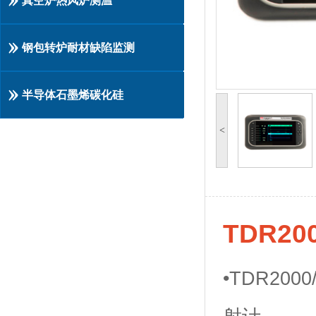
真空炉热风炉测温
钢包转炉耐材缺陷监测
半导体石墨烯碳化硅
<
TDR2
•TDR2