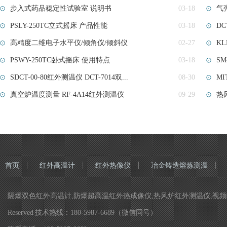
步入式药品稳定性试验室​ 说明书
03-18
气
PSLY-250TC立式摇床 产品性能
03-18
DC
高精度二维电子水平仪/倾角仪/倾斜仪
02-27
KL
PSWY-250TC卧式摇床 使用特点
03-18
S
SDCT-00-80红外测温仪 DCT-7014双...
08-30
M
真空炉温度测量 RF-4A14红外测温仪
09-29
热
首页
红外高温计
红外热像仪
冶金铸造熔炼测温
隔爆双色红外高温计,防爆超高温红外热成像仪,热风炉红外测温仪,视频瞄准双色
Reserved 技术热线：180-5987-6689（微信同号）