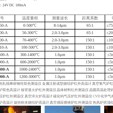
4V DC 100mA
号
温度量程
测量波长
距离系数
50-A
0-500
℃
8-14μm
65:1
≤7
00-A
50-300
℃
2.0-3.0μm
65:1
≤2
00-A
70-400
℃
2.0-3.0μm
150:1
≤1
10-A
100-500
℃
2.0-3.0μm
150:1
≤1
400-A
300-1400
℃
1.6μm
150:1
≤5
000-A
600-2000
℃
1.0μm
150:1
≤5
400-A
1000-2400
℃
1.0μm
150:1
≤5
000-A
1200-3000
℃
1.0μm
150:1
≤5
热轧线棒材钢坯双色测温仪
金属注射成型烧结炉红外高温计
真空氢气炉
炉双色高温计
核管退火炉红外测温仪
晶体材料红外测温仪
晶圆高温处理
压炉红外测温仪
真空淬火炉高温计
碳化钨气压炉红外测温仪
CVD 化学
炉
高温计
旋转粉末烧结炉高温计
真空感应熔铸炉红外测温仪
热风炉拱顶