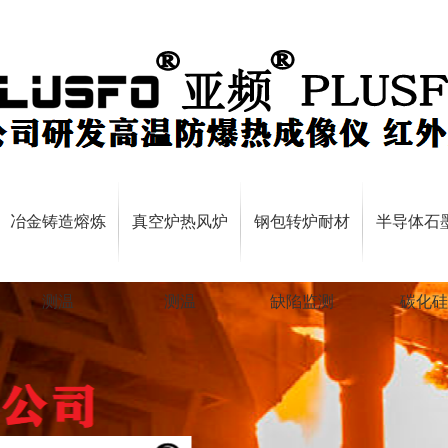
冶金铸造熔炼
真空炉热风炉
钢包转炉耐材
半导体石
测温
测温
缺陷监测
碳化硅