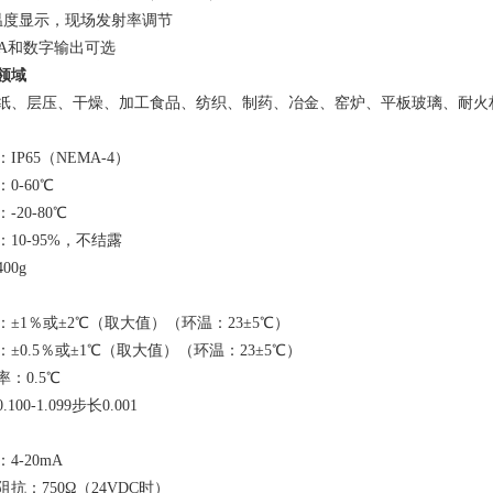
D温度显示，现场发射率调节
0mA和数字输出可选
领域
纸、层压、干燥、加工食品、纺织、制药、冶金、窑炉、平板玻璃、耐火
IP65（NEMA-4）
0-60℃
-20-80℃
10-95%，不结露
00g
±1％或±2℃（取大值）（环温：23±5℃）
±0.5％或±1℃（取大值）（环温：23±5℃）
：0.5℃
00-1.099步长0.001
4-20mA
抗：750Ω（24VDC时）