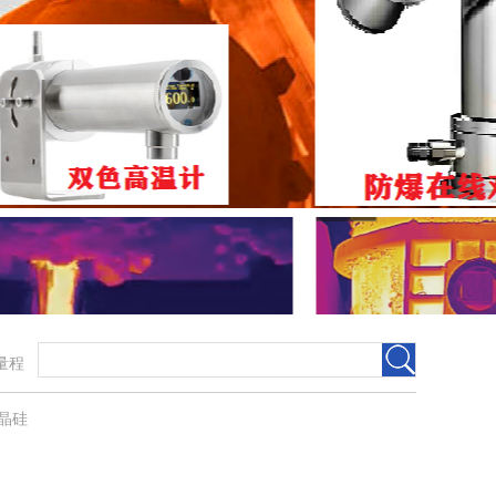
宽量程
晶硅​