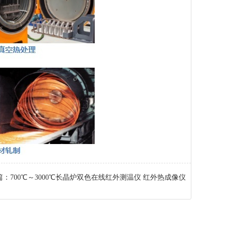
篇：
700℃～3000℃​长晶炉双色在线红外测温仪 红外热成像仪