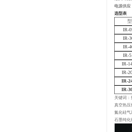
电源供应：2
选型表
型
IR-0
IR-3
IR-4
IR-5
IR-1
IR-2
IR-2
IR-3
关键词：
真空热压
氮化硅气
石墨纯化