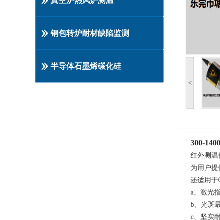
真空炉热风炉测温
钢包转炉耐材缺陷监测
半导体石墨烯碳化硅
<
300-140
红外测温
为用户提
还适用于
a、激光
b、光斑
c、坚实耐