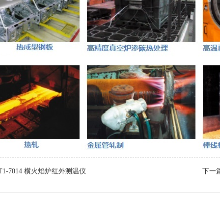
IT1-7014 横火焰炉​红外测温仪
下一