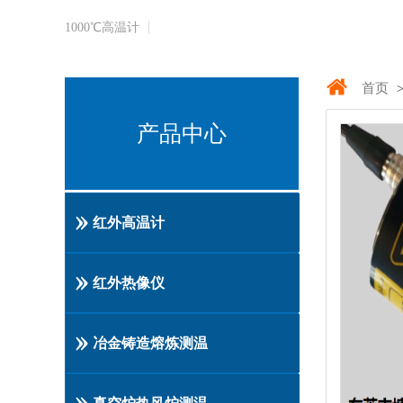
1000℃​高温计
首页
>
产品中心
红外高温计
红外热像仪
冶金铸造熔炼测温