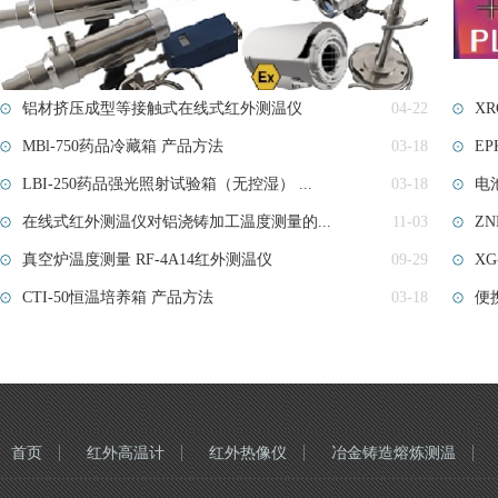
铝材挤压成型等接触式在线式红外测温仪
04-22
X
MBl-750药品冷藏箱 产品方法
03-18
EP
LBI-250药品强光照射试验箱（无控湿） ...
03-18
电池
在线式红外测温仪对铝浇铸加工温度测量的...
11-03
ZN
真空炉温度测量 RF-4A14红外测温仪
09-29
X
CTI-50恒温培养箱 产品方法
03-18
便
首页
红外高温计
红外热像仪
冶金铸造熔炼测温