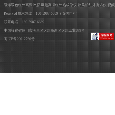
隔爆双色红外高温计,防爆超高温红外热成像仪,热风炉红外测温仪,视频瞄准双色
Reserved 技术热线：180-5987-6689（微信同号）
联系电话：180-5987-6689
中国福建省厦门市湖里区火炬高新区火炬工业园9号
闽ICP备20012760号