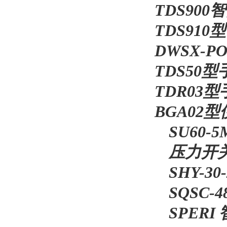
TDS90
TDS91
DWSX-
TDS50
TDR03
BGA02
SU60
压力开关H1
SHY-3
SQSC
SPERI