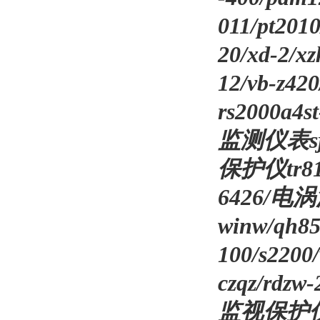
011/pt2
20/xd-2/
12/vb-z42
rs2000a4s
监测仪表sj-2
保护仪tr81/d
6426/电涡流
winw/qh8
100/s220
czqz/rdzw
监视保护仪853