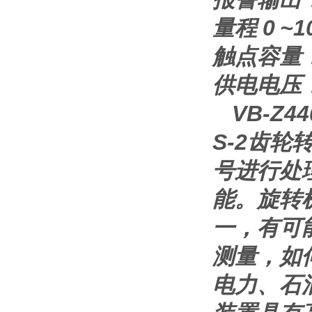
量程 0 ~
触点容量： 
供电电压： 2
VB-Z
S-2齿
号进行处
能。旋转
一，有可
测量，如
电力、石