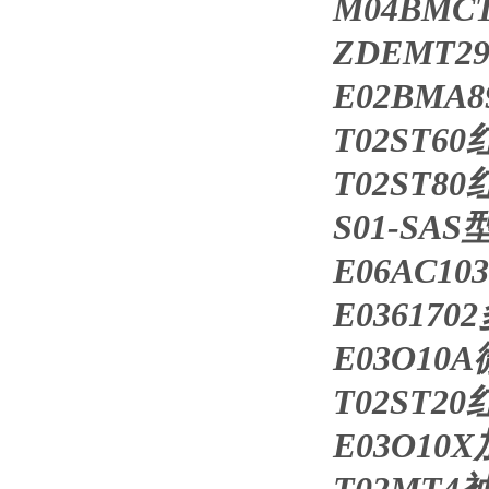
M04BM
ZDEMT
E02BM
T02ST
T02ST8
S01-SA
E06AC
E03617
E03O1
T02ST2
E03O1