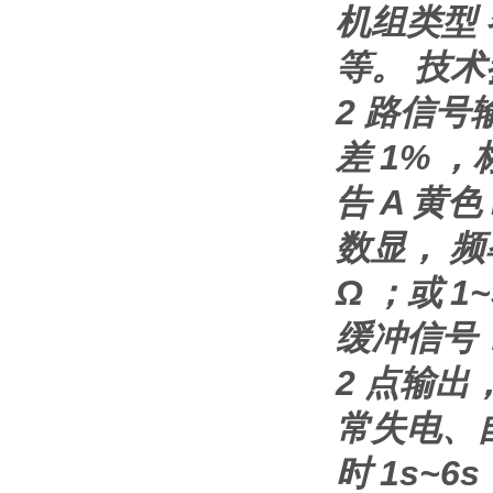
机组类型
等。 技术
2 路信号输
差 1% ，
告 A 黄色
数显， 频率
Ω ；或 1
缓冲信号：
2 点输出
常失电、自锁
时 1s~6