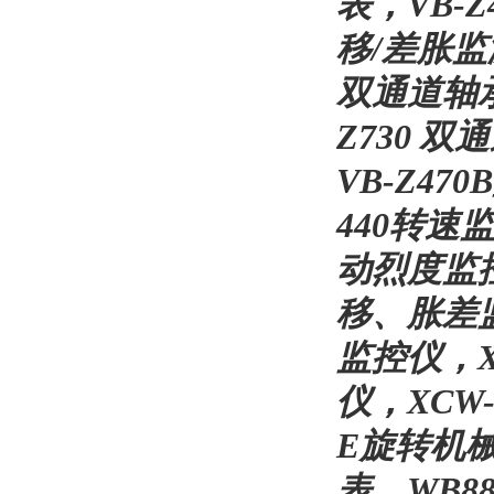
表，VB-Z
移/差胀监
双通道轴承
Z730 
VB-Z4
440转速
动烈度监控
移、胀差监
监控仪，X
仪，XCW
E旋转机械
表，WB8