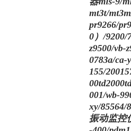
器mls-9/ml
mt3t/mt3
pr9266/p
0）/9200/
z9500/v
0783a/ca-
155/200
00td2000td
001/wb-9
xy/85564/
振动监控仪表zx
-400/pdm12