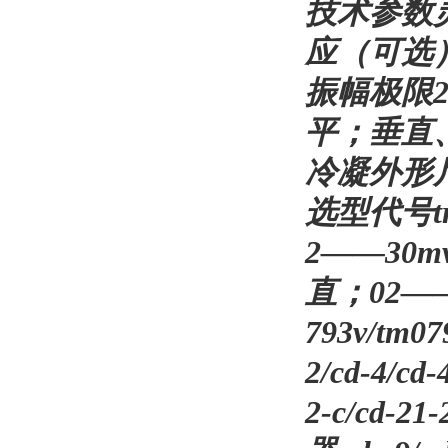
技术参数灵
应（可选）5
振幅极限2
平；垂直、
冷凝外形尺
选型代号tr
2——30m
直；02——水
793v/tm
2/cd-4/cd
2-c/cd-21