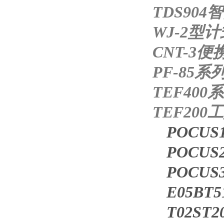
TDS90
WJ-2型
CNT-3
PF-85
TEF40
TEF20
POCU
POCU
POCU
E05B
T02ST2