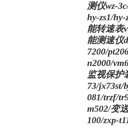
测仪wz-3c/
hy-zs1/hy-
能转速表vb-z4
能测速仪df
7200/pt20
n2000/vm
监视保护装置slm
73/jx73s
081/trzf/tr