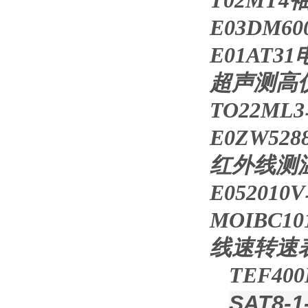
T02MT
E03DM6
E01AT
超声测高仪E
TO22M
E0ZW52
红外线测温仪-
E0520
MOIBC
线速转速表-
TEF40
SAT8-1