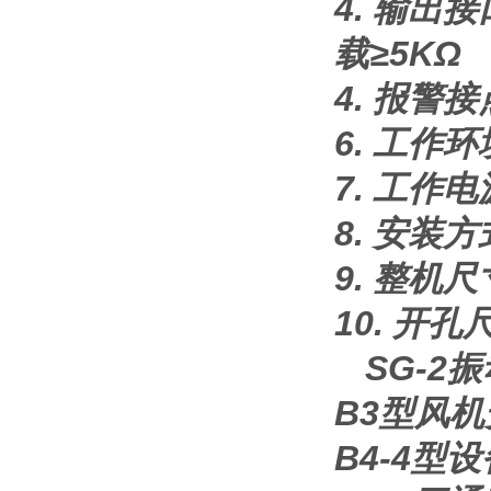
4. 输出接
载≥5KΩ
4. 报警接
6. 工作
7. 工作电
8. 安装方
9. 整机
10. 开
SG-2
B3型风机
B4-4型