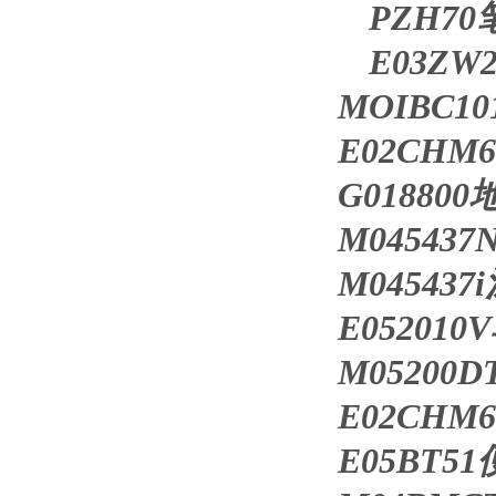
PZH7
E03Z
MOIBC
E02CHM
G0188
M0454
M04543
E0520
M0520
E02CHM
E05BT